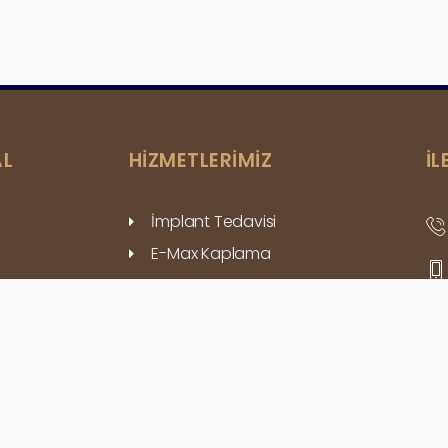
L
HİZMETLERİMİZ
İL
İmplant Tedavisi
E-Max Kaplama
Protez Diş Tedavisi
i
Ağız Diş Ve Çene Cerrahisi
Gülüş Tasarımı
Diş Eti Hastalıkları
Kök Kanal Tedavisi
Ortodonti Tedavisi