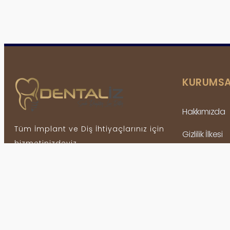
KURUMSA
Hakkımızda
Tüm İmplant ve Diş İhtiyaçlarınız için
Gizlilik İlkesi
hizmetinizdeyiz.
Sağlık Bilgiler
BIZI TAKIP EDIN
İletişim