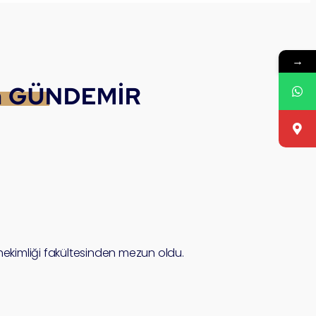
→
m GÜNDEMİR
 hekimliği fakültesinden mezun oldu.