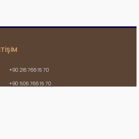
ETİŞİM
+90 216 766 15 70
+90 506 766 15 70
info@dentaliz.com.tr
Feyzullah mah. Bağdat Cad. No:268-
270B Maltepe/ İstanbul